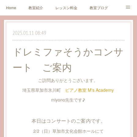
Home
教室紹介
レッスン料金
教室ブログ
生徒様・保護者様の声
アクセス
お問い合わせ
2025.01.11 08:49
Profile
Concert
Link
ドレミファそうかコンサ
ート ご案内
ご訪問ありがとうございます。
埼玉県草加市氷川町
ピアノ教室 M's Academy
miyono先生です♪
本日はコンサートのご案内です。
2/2（日）草加市文化会館ホールにて