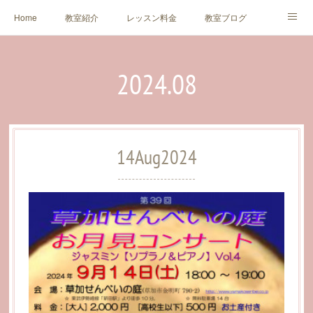
Home
教室紹介
レッスン料金
教室ブログ
生徒様・保護者様の声
アクセス
お問い合わせ
2024
.
08
Profile
Concert
Link
14
Aug
2024