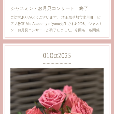
ジャスミン・お月見コンサート 終了
ご訪問ありがとうございます。 埼玉県草加市氷川町 ピ
アノ教室 M's Academy miyono先生です♪ 9/28、ジャスミ
ン・お月見コンサートが終了しました。今回も、各関係…
01
Oct
2025