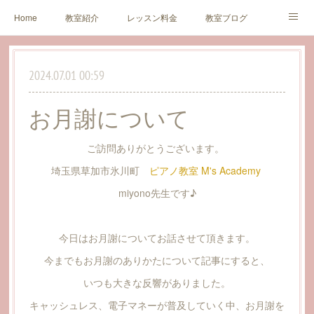
Home
教室紹介
レッスン料金
教室ブログ
生徒様・保護者様の声
アクセス
お問い合わせ
2024.07.01 00:59
Profile
Concert
Link
お月謝について
ご訪問ありがとうございます。
埼玉県草加市氷川町
ピアノ教室 M's Academy
miyono先生です♪
今日はお月謝についてお話させて頂きます。
今までもお月謝のありかたについて記事にすると、
いつも大きな反響がありました。
キャッシュレス、電子マネーが普及していく中、お月謝を